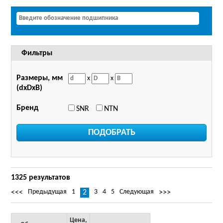
Фильтры
Размеры, мм
x
x
(dxDxB)
Бренд
SNR
NTN
1325 результатов
Предыдущая
1
3
4
5
Следующая
<<<
2
>>>
Цена,