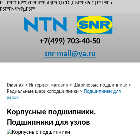
Р—Р°РїСЂР°С€РёРІР°РµРјР°СЏ СЃС‚СЂР°РЅРёС†Р° РЅРµ
РЅР°Р№РґРµРЅР°
+7(499) 703-40-50
snr-mail@ya.ru
Главная
>
Интернет-магазин
>
Шариковые подшипники
>
Радиальные шарикоподшипники
>
Подшипники для
узлов
Корпусные подшипники.
Подшипники для узлов