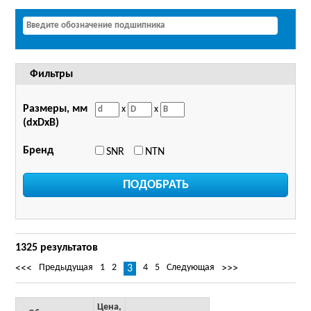
Фильтры
Размеры, мм
x
x
(dxDxB)
Бренд
SNR
NTN
1325 результатов
Предыдущая
1
2
4
5
Следующая
<<<
3
>>>
Цена,