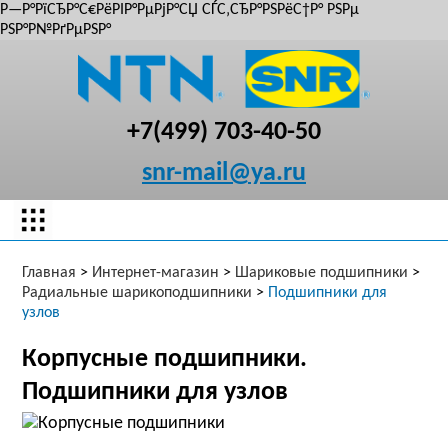
Р—Р°РїСЂР°С€РёРІР°РµРјР°СЏ СЃС‚СЂР°РЅРёС†Р° РЅРµ
РЅР°Р№РґРµРЅР°
+7(499) 703-40-50
snr-mail@ya.ru
Главная
>
Интернет-магазин
>
Шариковые подшипники
>
Радиальные шарикоподшипники
>
Подшипники для
узлов
Корпусные подшипники.
Подшипники для узлов